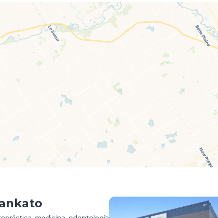
ankato
ropráctica, medicina, odontología