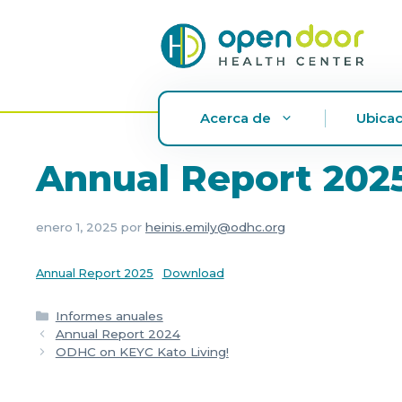
Ir
al
contenido
Acerca de
Ubicac
Annual Report 202
enero 1, 2025
por
heinis.emily@odhc.org
Annual Report 2025
Download
Categorías
Informes anuales
Annual Report 2024
ODHC on KEYC Kato Living!