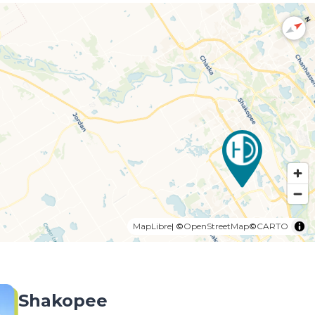
N
MapLibre
| ©
OpenStreetMap
©
CARTO
Shakopee