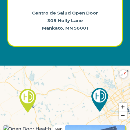
Centro de Salud Open Door
309 Holly Lane
Mankato, MN 56001
N
MapLibre
| ©
OpenStreetMap
©
CARTO