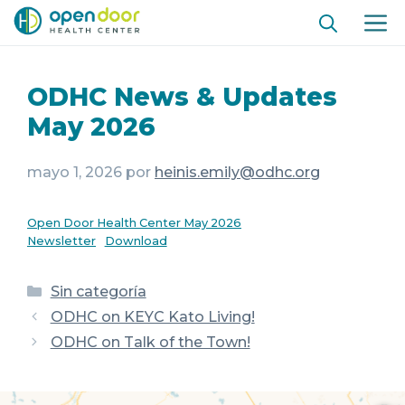
Ir
ME
al
contenido
ODHC News & Updates
May 2026
mayo 1, 2026
por
heinis.emily@odhc.org
Open Door Health Center May 2026
Newsletter
Download
Categorías
Sin categoría
ODHC on KEYC Kato Living!
ODHC on Talk of the Town!