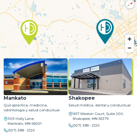
N
MapLibre
| ©
OpenStreetMap
©
CARTO
Mankato
Shakopee
Quiropráctica, medicina,
Salud médica, dental y conductual
odontología y salud conductual
1617 Weston Court, Suite 200,
309 Holly Lane,
Shakopee, MN 55379
Mankato, MN 56001
(507) 388 - 2120
(507) 388 - 2120