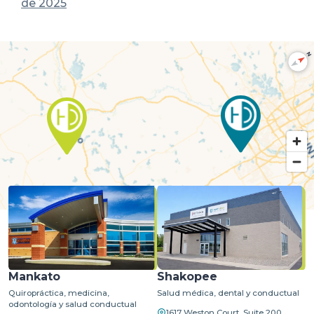
de 2025
N
MapLibre
| ©
OpenStreetMap
©
CARTO
Mankato
Shakopee
Quiropráctica, medicina,
Salud médica, dental y conductual
odontología y salud conductual
1617 Weston Court, Suite 200,